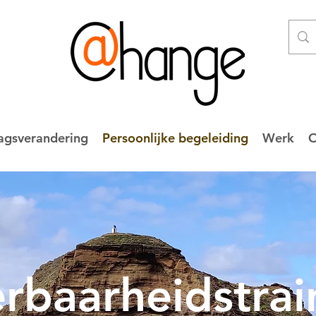
agsverandering
Persoonlijke begeleiding
Werk
O
rbaarheidstrai