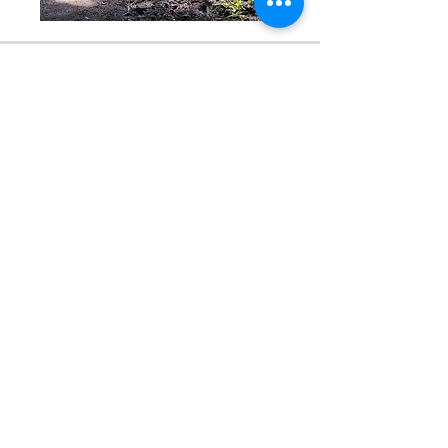
Indien je liever op de verharde
wegen blijft met fietsen is dit
natuurlijk ook helemaal prima
(zowel individueel als in een
groep).
KvK:
84596473
Btw: NL003988464B08
©2023 by @Change.
Privacybeleid