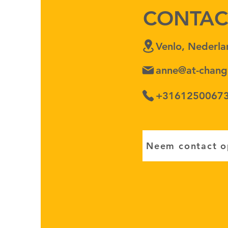
CONTAC
Venlo, Nederla
anne@at-chang
+3161250067
Neem contact o