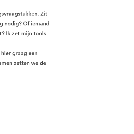
gsvraagstukken. Zit
rug nodig? Of iemand
kt?
Ik zet mijn tools
 hier graag een
 Samen zetten we de