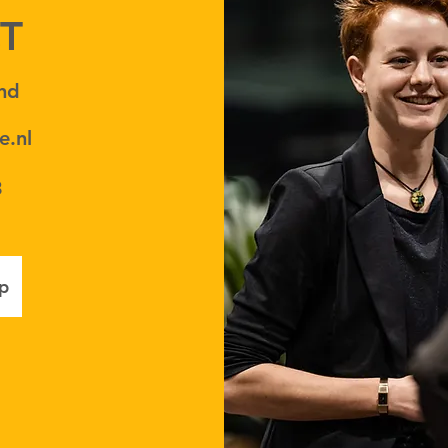
T
nd
e.nl
3
p