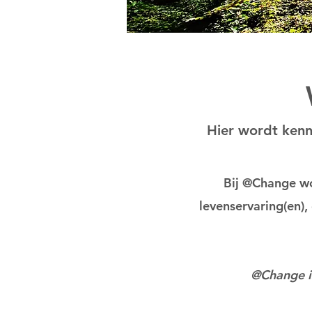
Hier wordt ken
Bij @Change w
levenservaring(en),
@Change is