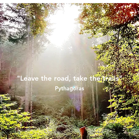
"Leave the road, take the trails"
Pythagoras