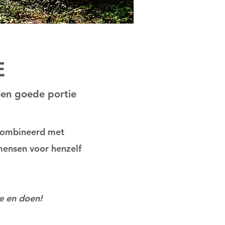
E
en goede portie
combineerd met
 mensen voor henzelf
ie en doen!